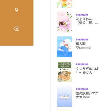
花よりわんこ
（柴犬、桜、団
子、春）
棒人間
♡summer
くつろぎ豆しば
1 ～ みかん箱
～
雪の妖精シマエ
ナガ new