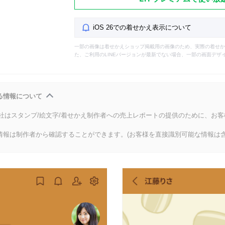
iOS 26での着せかえ表示について
一部の画像は着せかえショップ掲載用の画像のため、実際の着せか
た、ご利用のLINEバージョンが最新でない場合、一部の画面デザ
る情報について
会社はスタンプ/絵文字/着せかえ制作者への売上レポートの提供のために、お
情報は制作者から確認することができます。(お客様を直接識別可能な情報は含