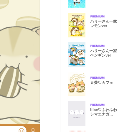
ハリーさん一家
レモンver
ハリーさん一家
ペンギンver
豆柴♡カフェ
lilac♡ふわふわ
シマエナガ
04_1