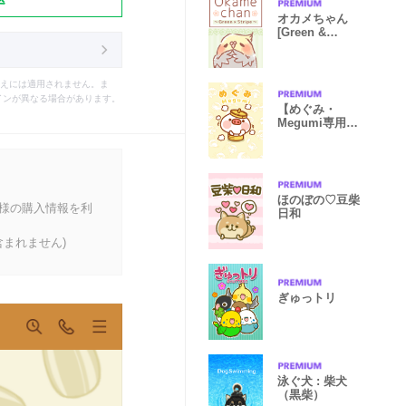
オカメちゃん
[Green &
Stripe]
えには適用されません。ま
インが異なる場合があります。
【めぐみ・
Megumi専用
❤】ぐでブタマ
ン❤
ほのぼの♡豆柴
客様の購入情報を利
日和
まれません)
ぎゅっトリ
泳ぐ犬 : 柴犬
（黒柴）