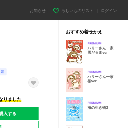
お知らせ
|
欲しいものリスト
|
ログイン
おすすめ着せかえ
ハリーさん一家
雪だるまver
対応
ハリーさん一家
桜ver
になりました
海の生き物3
購入する
題