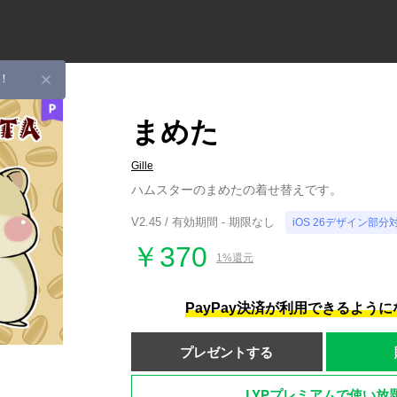
！
まめた
Gille
ハムスターのまめたの着せ替えです。
V2.45 / 有効期間 - 期限なし
iOS 26デザイン部分
￥370
1%還元
PayPay決済が利用できるよう
プレゼントする
LYPプレミアムで使い放