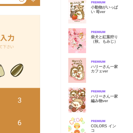
小動物がいっぱ
い 苺ver
柴犬と紅葉狩り
（秋、もみじ）
ハリーさん一家
カフェver
ハリーさん一家
編み物ver
COLORS イン
コ