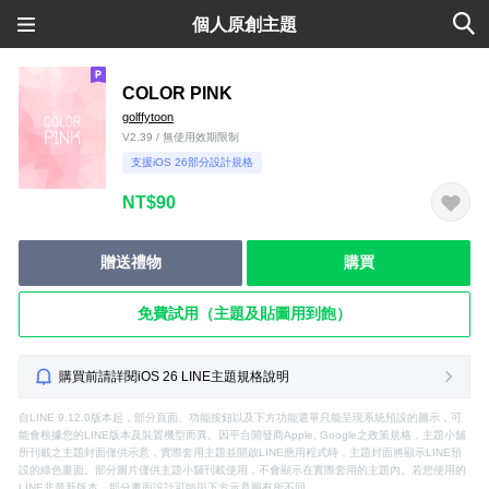
個人原創主題
COLOR PINK
golffytoon
V2.39 / 無使用效期限制
支援iOS 26部分設計規格
NT$90
贈送禮物
購買
免費試用（主題及貼圖用到飽）
購買前請詳閱iOS 26 LINE主題規格說明
自LINE 9.12.0版本起，部分頁面、功能按鈕以及下方功能選單只能呈現系統預設的圖示，可
能會根據您的LINE版本及裝置機型而異。因平台開發商Apple, Google之政策規格，主題小舖
所刊載之主題封面僅供示意，實際套用主題並開啟LINE應用程式時，主題封面將顯示LINE預
設的綠色畫面。部分圖片僅供主題小舖刊載使用，不會顯示在實際套用的主題內。若您使用的
LINE非最新版本，部分畫面設計可能與下方示意圖有所不同。