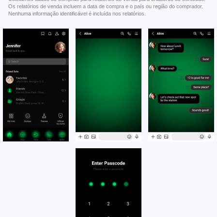
Os relatórios de venda incluem a data de compra e o país ou região do comprador.
Nenhuma informação identificável é incluída nos relatórios.