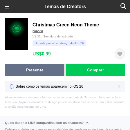
Temas de Creators
Christmas Green Neon Theme
puparin
V1.32 / Sem data de validade
Suporte parcial ao design do iOS 26
US$0.99
Presente
Comprar
Sobre como os temas aparecem no iOS 26
Algumas dessas imagens são usadas somente na Loja de Temas e não aparecerão no
tema real. Alguns elementos de design podem ser diferentes se você não estiver usando
a versão mais recente do LINE.
Quais dados o LINE compartilha com os criadores?
Coletamos dados de compras para relatórios de venda para criadores de conteúdo.