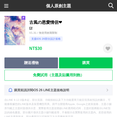
個人原創主題
古風の恩愛情侶❤
Elf
V1.31 / 無使用效期限制
支援iOS 26部分設計規格
NT$30
贈送禮物
購買
免費試用（主題及貼圖用到飽）
購買前請詳閱iOS 26 LINE主題規格說明
自LINE 9.12.0版本起，部分頁面、功能按鈕以及下方功能選單只能呈現系統預設的圖示，可
能會根據您的LINE版本及裝置機型而異。因平台開發商Apple, Google之政策規格，主題小舖
所刊載之主題封面僅供示意，實際套用主題並開啟LINE應用程式時，主題封面將顯示LINE預
設的綠色畫面。部分圖片僅供主題小舖刊載使用，不會顯示在實際套用的主題內。若您使用的
LINE非最新版本，部分畫面設計可能與下方示意圖有所不同。