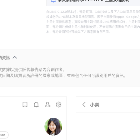
自LINE 9.12.0版本起，部分頁面、功能按鈕以及下方功能選單
根據您的LINE版本及裝置機型而異。因平台開發商Apple, Goog
主題封面僅供示意，實際套用主題並開啟LINE應用程式時，主題封面
面。部分圖片僅供主題小舖刊載使用，不會顯示在實際套用的主題內。
本，部分畫面設計可能與下方示意圖有所不同。
的資訊
買數據以提供販售報告給內容創作者。
買日期及購買者所註冊的國家或地區，並未包含任何可識別用戶的資訊。