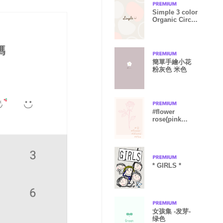
Simple 3 color
Organic Circle
Pink Japan
簡單手繪小花
粉灰色 米色
#flower
rose(pink
gray)
* GIRLS *
女孩集 -发芽-
绿色