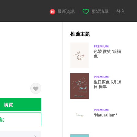
最新資訊
|
願望清單
|
登入
推薦主題
色帶 微笑 '暗褐
色'
生日顏色 6月18
日 簡單
購買
*Naturalism*
飽）