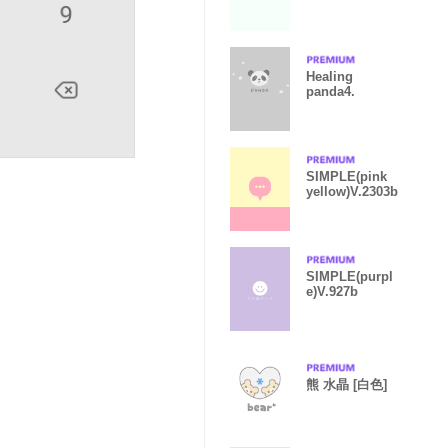
Healing
panda4.
SIMPLE(pink
yellow)V.2303b
SIMPLE(purpl
e)V.927b
熊 水晶 [白色]