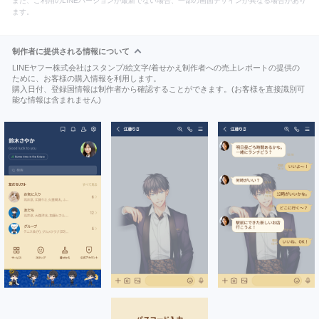
また、ご利用のLINEバージョンが最新でない場合、一部の画面デザインが異なる場合があり
ます。
制作者に提供される情報について
LINEヤフー株式会社はスタンプ/絵文字/着せかえ制作者への売上レポートの提供の
ために、お客様の購入情報を利用します。
購入日付、登録国情報は制作者から確認することができます。(お客様を直接識別可
能な情報は含まれません)