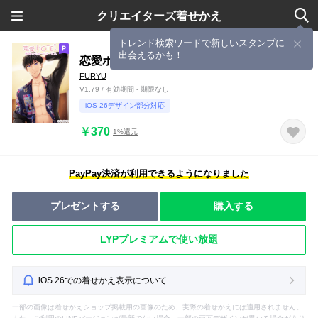
クリエイターズ着せかえ
トレンド検索ワードで新しいスタンプに
出会えるかも！
恋愛ホテル ―仁志 和真―
FURYU
V1.79 / 有効期間 - 期限なし
iOS 26デザイン部分対応
￥370
1%還元
PayPay決済が利用できるようになりました
プレゼントする
購入する
LYPプレミアムで使い放題
iOS 26での着せかえ表示について
一部の画像は着せかえショップ掲載用の画像のため、実際の着せかえには適用されません。