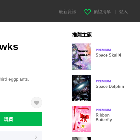
最新資訊
|
願望清單
|
登入
推薦主題
awks
Space Skull4
third eggplants.
Space Dolphin
Ribbon
購買
Butterfly