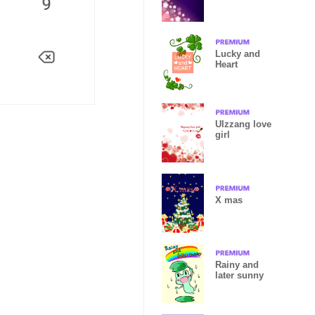
SAKURA The
fourth
Lucky and
Heart
Ulzzang love
girl
X mas
Rainy and
later sunny