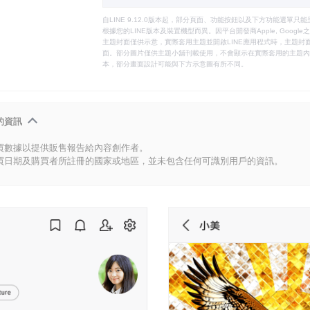
自LINE 9.12.0版本起，部分頁面、功能按鈕以及下方功能選單
根據您的LINE版本及裝置機型而異。因平台開發商Apple, Goog
主題封面僅供示意，實際套用主題並開啟LINE應用程式時，主題封面
面。部分圖片僅供主題小舖刊載使用，不會顯示在實際套用的主題內。
本，部分畫面設計可能與下方示意圖有所不同。
的資訊
買數據以提供販售報告給內容創作者。
買日期及購買者所註冊的國家或地區，並未包含任何可識別用戶的資訊。