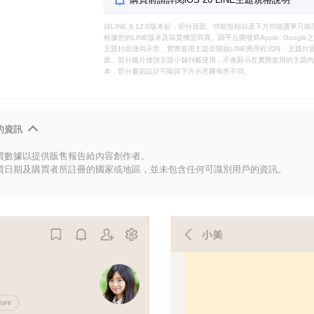
自LINE 9.12.0版本起，部分頁面、功能按鈕以及下方功能選單
根據您的LINE版本及裝置機型而異。因平台開發商Apple, Goog
主題封面僅供示意，實際套用主題並開啟LINE應用程式時，主題封面
面。部分圖片僅供主題小舖刊載使用，不會顯示在實際套用的主題內。
本，部分畫面設計可能與下方示意圖有所不同。
的資訊
買數據以提供販售報告給內容創作者。
買日期及購買者所註冊的國家或地區，並未包含任何可識別用戶的資訊。