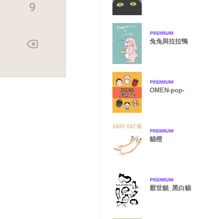
兔兔與拉拉鴨
OMEN-pop-
貓橙
厭世貓_黑白貓