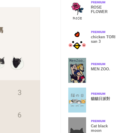
ROSE
FLOWER
chicken TORI
san 3
MEN ZOO.
貓貓日派對
Cat black
moon