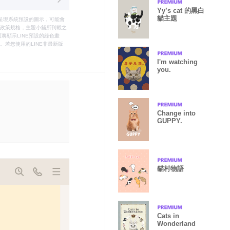
Yy’s cat 的黑白
貓主題
只能呈現系統預設的圖示，可能會
le之政策規格，主題小舖所刊載之
將顯示LINE預設的綠色畫
若您使用的LINE非最新版
I'm watching
you.
Change into
GUPPY.
貓村物語
Cats in
Wonderland