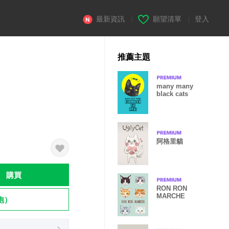
最新資訊
|
願望清單
|
登入
推薦主題
many many
black cats
阿格里貓
購買
RON RON
MARCHE
飽）