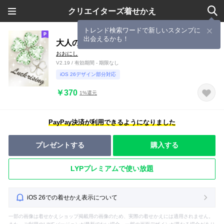
クリエイターズ着せかえ
トレンド検索ワードで新しいスタンプに
出会えるかも！
大人の運気アップ3(クローバー)
おおにし
V2.19 / 有効期間 - 期限なし
iOS 26デザイン部分対応
￥370
1%還元
PayPay決済が利用できるようになりました
プレゼントする
購入する
LYPプレミアムで使い放題
iOS 26での着せかえ表示について
一部の画像は着せかえショップ掲載用の画像のため、実際の着せかえには適用されません。