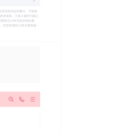
只能呈現系統預設的圖示，可能會
le之政策規格，主題小舖所刊載之
將顯示LINE預設的綠色畫
若您使用的LINE非最新版