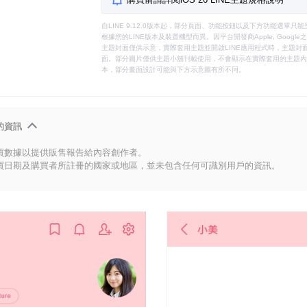
自LINE 9.12.0版本起，部分頁面、功能按鈕以及下方功能選單
根據您的LINE版本及裝置機型而異。因平台開發商Apple, Goog
主題封面僅供示意，實際套用主題並開啟LINE應用程式時，主題封面
面。部分圖片僅供主題小舖刊載使用，不會顯示在實際套用的主題內。
本，部分畫面設計可能與下方示意圖有所不同。
的資訊
買數據以提供販售報告給內容創作者。
買日期及購買者所註冊的國家或地區，並未包含任何可識別用戶的資訊。