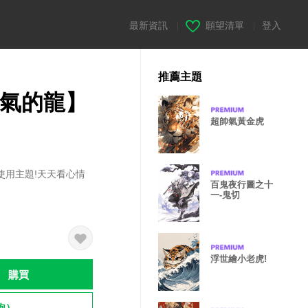
最新資訊
|
願望清單
|
登入
推薦主題
霸氣的龍】
超帥氣黃金虎
使用主題!天天看心情
百鬼夜行圖之十
一-鬼切
浮世繪小老虎!
購買
飽）