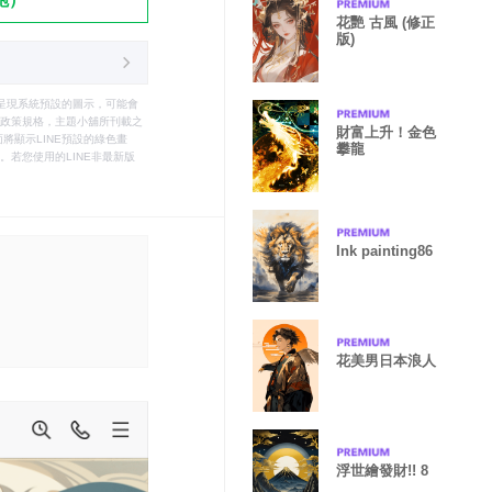
花艷 古風 (修正
版)
只能呈現系統預設的圖示，可能會
le之政策規格，主題小舖所刊載之
財富上升！金色
將顯示LINE預設的綠色畫
攀龍
若您使用的LINE非最新版
Ink painting86
花美男日本浪人
浮世繪發財!! 8