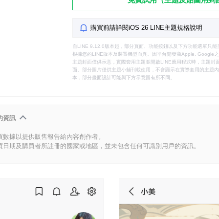
購買前請詳閱iOS 26 LINE主題規格說明
自LINE 9.12.0版本起，部分頁面、功能按鈕以及下方功能選單
根據您的LINE版本及裝置機型而異。因平台開發商Apple, Goog
主題封面僅供示意，實際套用主題並開啟LINE應用程式時，主題封面
面。部分圖片僅供主題小舖刊載使用，不會顯示在實際套用的主題內。
本，部分畫面設計可能與下方示意圖有所不同。
的資訊
買數據以提供販售報告給內容創作者。
買日期及購買者所註冊的國家或地區，並未包含任何可識別用戶的資訊。