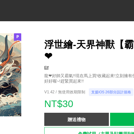
浮世繪-天界神獸【
❤
Elf
龍❤好帥又霸氣!!現在馬上買!收藏起來!立刻擁有
好好喔~!趕緊買起來!!
V1.42 / 無使用效期限制
支援iOS 26部分設計規格
NT$30
贈送禮物
免費試用（主題及貼圖用到