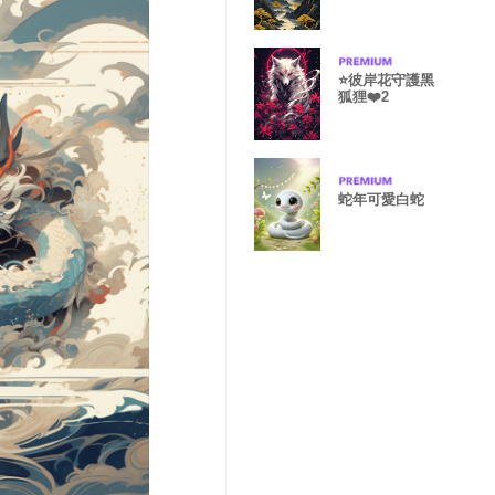
⭐️彼岸花守護黑
狐狸❤️2
蛇年可愛白蛇