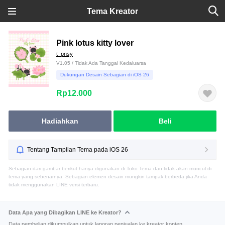
Tema Kreator
Pink lotus kitty lover
t_pnsy
V1.05 / Tidak Ada Tanggal Kedaluarsa
Dukungan Desain Sebagian di iOS 26
Rp12.000
Hadiahkan
Beli
Tentang Tampilan Tema pada iOS 26
Sebagian dari gambar berikut hanya digunakan di Toko Tema dan tidak akan muncul di
tema yang sebenarnya. Sebagian elemen desain mungkin tampak berbeda jika Anda
tidak menggunakan LINE versi terbaru.
Data Apa yang Dibagikan LINE ke Kreator?
Data pembelian dikumpulkan untuk laporan penjualan ke kreator konten.