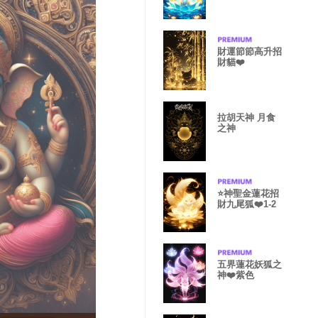
財運節節高升招
財貓❤️
拉胡天神 月食
之神
⭐️神聖金蓮花招
財九尾狐❤️1-2
五界蓮花妖狐之
神❤️紫色