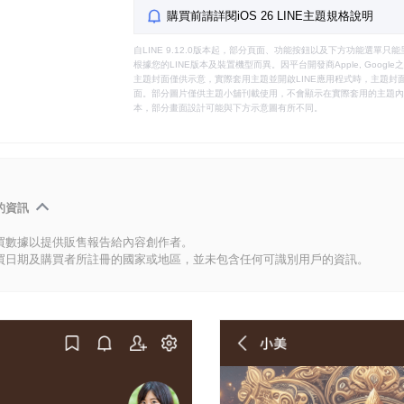
購買前請詳閱iOS 26 LINE主題規格說明
自LINE 9.12.0版本起，部分頁面、功能按鈕以及下方功能選單
根據您的LINE版本及裝置機型而異。因平台開發商Apple, Goog
主題封面僅供示意，實際套用主題並開啟LINE應用程式時，主題封面
面。部分圖片僅供主題小舖刊載使用，不會顯示在實際套用的主題內。
本，部分畫面設計可能與下方示意圖有所不同。
的資訊
買數據以提供販售報告給內容創作者。
買日期及購買者所註冊的國家或地區，並未包含任何可識別用戶的資訊。