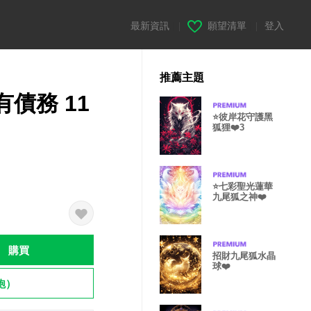
最新資訊
|
願望清單
|
登入
推薦主題
債務 11
⭐️彼岸花守護黑
狐狸❤️3
⭐七彩聖光蓮華
九尾狐之神❤️
購買
招財九尾狐水晶
球❤️
飽）