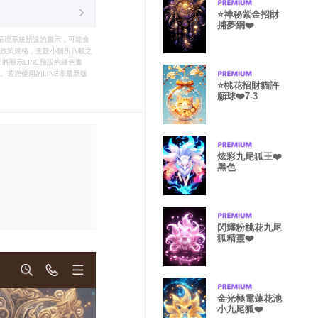
⭐神秘紫金招財
捕夢網❤️
只能呈現系統預設的圖示，可能會
le之政策規格，主題小舖所刊載之
將顯示LINE預設的綠色畫
若您使用的LINE非最新版
⭐️桃花招財貓許
願球❤️7-3
炫彩九尾狐王❤️
黑色
閃耀粉桃花九尾
狐精靈❤️
金光極電蓮花池
小九尾狐❤️