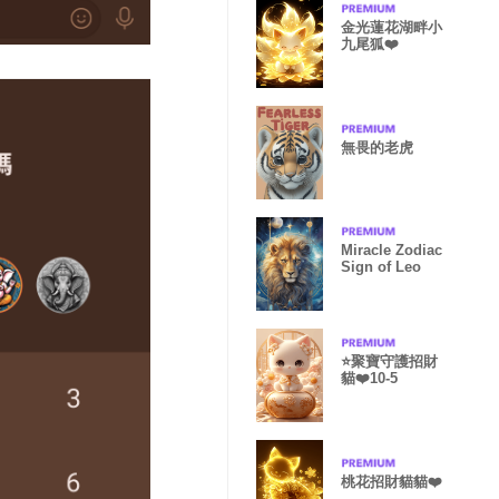
金光蓮花湖畔小
九尾狐❤️
無畏的老虎
Miracle Zodiac
Sign of Leo
⭐️聚寶守護招財
貓❤️10-5
桃花招財貓貓❤️