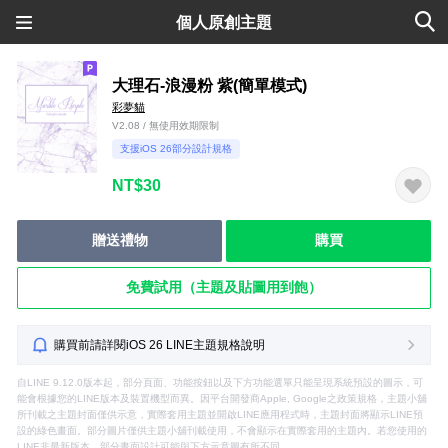
個人原創主題
大理石-浪漫粉 紫(簡單模式)
彩夢貓
V2.08 / 無使用效期限制
支援iOS 26部分設計規格
NT$30
贈送禮物
購買
免費試用（主題及貼圖用到飽）
購買前請詳閱iOS 26 LINE主題規格說明
自LINE 9.12.0版本起，部分頁面、功能按鈕以及下方功能選單只能呈現系統預設的圖示，可
能會根據您的LINE版本及裝置機型而異。因平台開發商Apple, Google之政策規格，主題小舖
所刊載之主題封面僅供示意，實際套用主題並開啟LINE應用程式時，主題封面將顯示LINE預
設的綠色畫面。部分圖片僅供主題小舖刊載使用，不會顯示在實際套用的主題內。若您使用的
LINE非最新版本，部分畫面設計可能與下方示意圖有所不同。