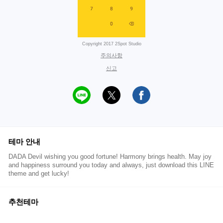
Copyright 2017 2Spot Studio
주의사항
신고
테마 안내
DADA Devil wishing you good fortune! Harmony brings health. May joy
and happiness surround you today and always, just download this LINE
theme and get lucky!
추천테마