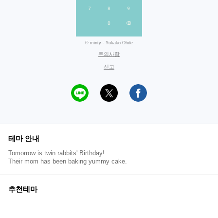
© minty - Yukako Ohde
주의사항
신고
테마 안내
Tomorrow is twin rabbits' Birthday!
Their mom has been baking yummy cake.
추천테마