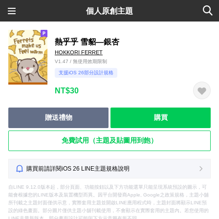
個人原創主題
熱乎乎 雪貂—銀杏
HOKKORI FERRET
V1.47 / 無使用效期限制
支援iOS 26部分設計規格
NT$30
贈送禮物
購買
免費試用（主題及貼圖用到飽）
購買前請詳閱iOS 26 LINE主題規格說明
自LINE 9.12.0版本起，部分頁面、功能按鈕以及下方功能選單只能呈現系統預設的圖示，可
能會根據您的LINE版本及裝置機型而異。因平台開發商Apple, Google之政策規格，主題小舖
所刊載之主題封面僅供示意，實際套用主題並開啟LINE應用程式時，主題封面將顯示LINE預
設的綠色畫面。部分圖片僅供主題小舖刊載使用，不會顯示在實際套用的主題內。若您使用的
LINE非最新版本，部分畫面設計可能與下方示意圖有所不同。