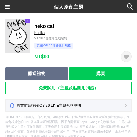
個人原創主題
neko cat
ikanika
V2.38 / 無使用效期限制
支援iOS 26部分設計規格
NT$90
贈送禮物
購買
免費試用（主題及貼圖用到飽）
購買前請詳閱iOS 26 LINE主題規格說明
自LINE 9.12.0版本起，部分頁面、功能按鈕以及下方功能選單只能呈現系統預設的圖示，可
能會根據您的LINE版本及裝置機型而異。因平台開發商Apple, Google之政策規格，主題小舖
所刊載之主題封面僅供示意，實際套用主題並開啟LINE應用程式時，主題封面將顯示LINE預
設的綠色畫面。部分圖片僅供主題小舖刊載使用，不會顯示在實際套用的主題內。若您使用的
LINE非最新版本，部分畫面設計可能與下方示意圖有所不同。