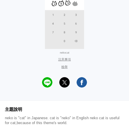
nekocat
注意事項
檢舉
主題說明
neko is "cat" in Japanese. cat is "neko" in English neko cat is useful
for cat,because of this theme's world.