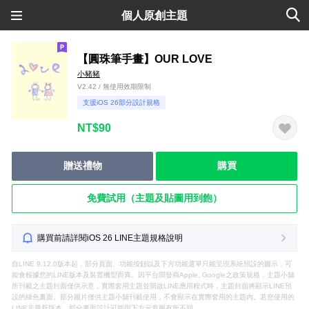
個人原創主題
【圓珠筆手畫】OUR LOVE
小豬豬
V2.42 / 無使用效期限制
支援iOS 26部分設計規格
NT$90
贈送禮物
購買
免費試用（主題及貼圖用到飽）
購買前請詳閱iOS 26 LINE主題規格說明
自LINE 9.12.0版本起，部分頁面、功能按鈕以及下方功能選單只能呈現系統預設的圖示，可
能會根據您的LINE版本及裝置機型而異。因平台開發商Apple, Google之政策規格，主題小舖
所刊載之主題封面僅供示意，實際套用主題並開啟LINE應用程式時，主題封面將顯示LINE預
設的綠色畫面。部分圖片僅供主題小舖刊載使用，不會顯示在實際套用的主題內。若您使用的
LINE非最新版本，部分畫面設計可能與下方示意圖有所不同。