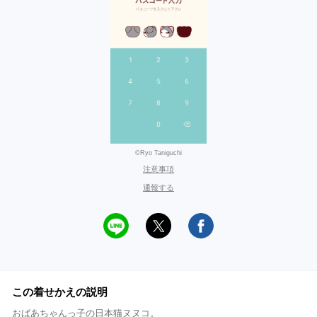
©Ryo Taniguchi
注意事項
通報する
この着せかえの説明
おばあちゃんっ子の日本猫ヌヌコ。