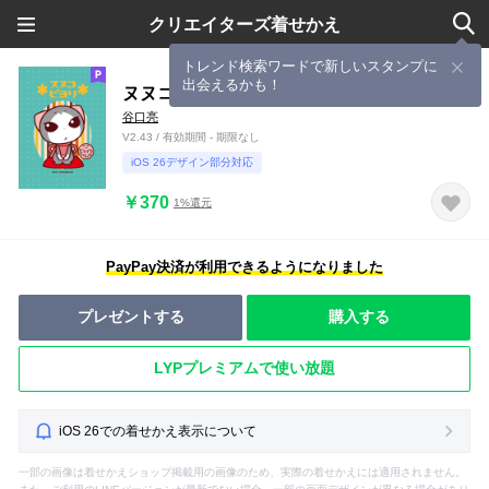
クリエイターズ着せかえ
トレンド検索ワードで新しいスタンプに
出会えるかも！
ヌヌコ日和
谷口亮
V2.43 / 有効期間 - 期限なし
iOS 26デザイン部分対応
￥370
1%還元
PayPay決済が利用できるようになりました
プレゼントする
購入する
LYPプレミアムで使い放題
iOS 26での着せかえ表示について
一部の画像は着せかえショップ掲載用の画像のため、実際の着せかえには適用されません。