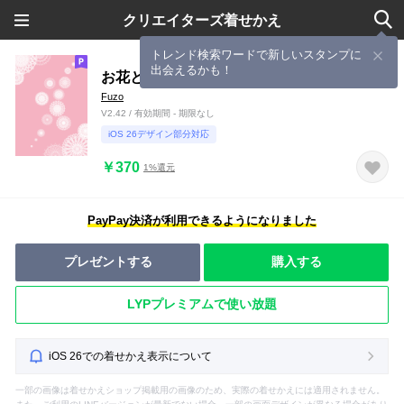
クリエイターズ着せかえ
トレンド検索ワードで新しいスタンプに
出会えるかも！
お花とリボンレース-ホワイト2-
Fuzo
V2.42 / 有効期間 - 期限なし
iOS 26デザイン部分対応
￥370
1%還元
PayPay決済が利用できるようになりました
プレゼントする
購入する
LYPプレミアムで使い放題
iOS 26での着せかえ表示について
一部の画像は着せかえショップ掲載用の画像のため、実際の着せかえには適用されません。