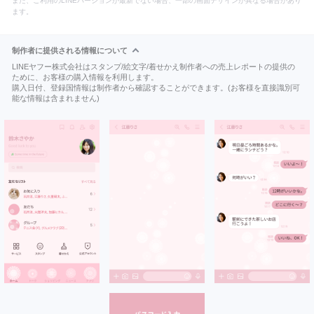
また、ご利用のLINEバージョンが最新でない場合、一部の画面デザインが異なる場合があり
ます。
制作者に提供される情報について
LINEヤフー株式会社はスタンプ/絵文字/着せかえ制作者への売上レポートの提供の
ために、お客様の購入情報を利用します。
購入日付、登録国情報は制作者から確認することができます。(お客様を直接識別可
能な情報は含まれません)