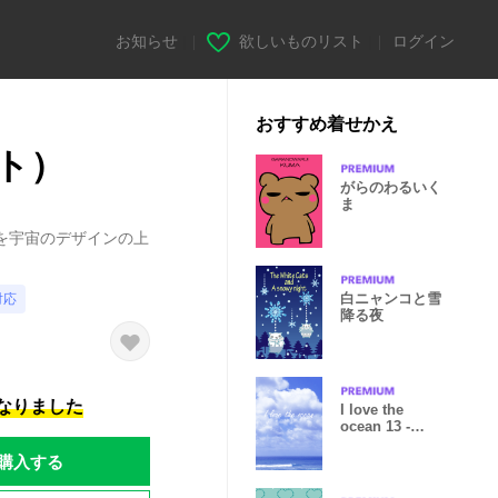
お知らせ
|
欲しいものリスト
|
ログイン
おすすめ着せかえ
ト）
がらのわるいく
ま
を宇宙のデザインの上
白ニャンコと雪
対応
降る夜
になりました
I love the
ocean 13 -
SUMMER-
購入する