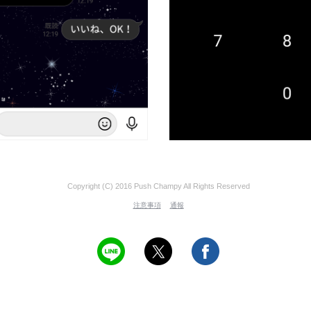
Copyright (C) 2016 Push Champy All Rights Reserved
注意事項
通報