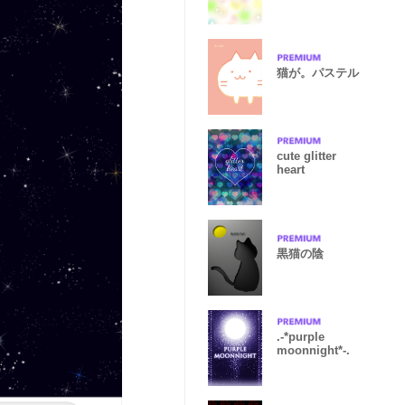
猫が。パステル
cute glitter
heart
黒猫の陰
.-*purple
moonnight*-.