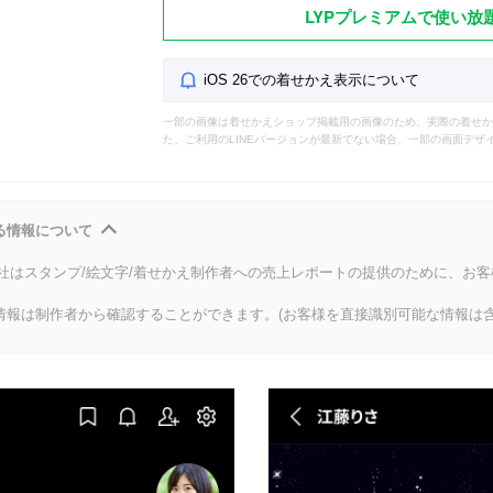
LYPプレミアムで使い放
iOS 26での着せかえ表示について
一部の画像は着せかえショップ掲載用の画像のため、実際の着せか
た、ご利用のLINEバージョンが最新でない場合、一部の画面デザ
る情報について
会社はスタンプ/絵文字/着せかえ制作者への売上レポートの提供のために、お
情報は制作者から確認することができます。(お客様を直接識別可能な情報は含