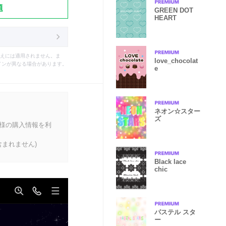
題
GREEN DOT
HEART
えには適用されません。ま
love_chocolat
インが異なる場合があります。
e
ネオン☆スター
ズ
客様の購入情報を利
まれません)
Black lace
chic
パステル スタ
ー