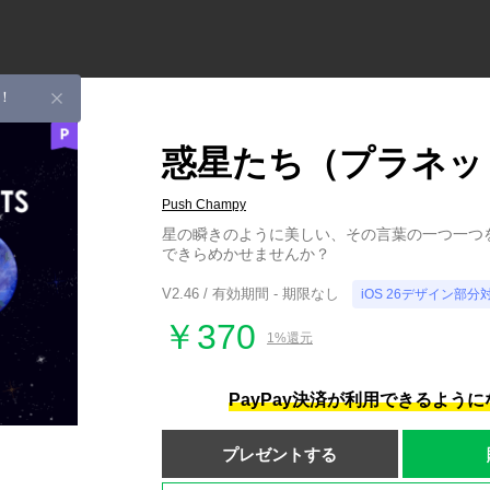
！
惑星たち（プラネッ
Push Champy
星の瞬きのように美しい、その言葉の一つ一つ
できらめかせませんか？
V2.46 / 有効期間 - 期限なし
iOS 26デザイン部分
￥370
1%還元
PayPay決済が利用できるよう
プレゼントする