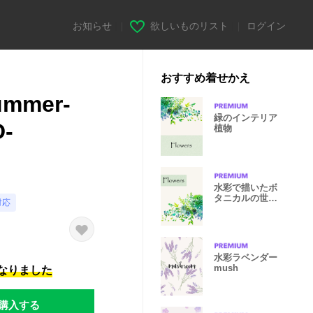
お知らせ
|
欲しいものリスト
|
ログイン
おすすめ着せかえ
summer-
緑のインテリア
-
植物
水彩で描いたボ
タニカルの世
対応
界。
水彩ラベンダー
mush
になりました
購入する