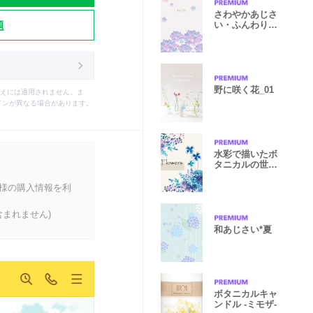
さわやかあじさ
題
い・ふんわりガ
ーデン
野に咲く花_01
えには適用されません。ま
インが異なる場合があります。
水彩で描いたボ
タニカルの世界
♪
客様の購入情報を利
まれません)
和あじさい*夏
ボタニカルキャ
ンドル -ミモザ-