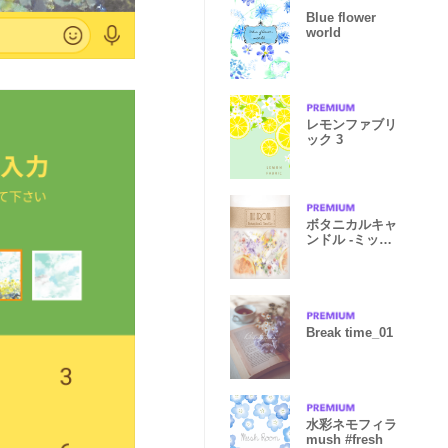
Blue flower
world
レモンファブリ
ック 3
ボタニカルキャ
ンドル -ミック
スアロマ-
Break time_01
水彩ネモフィラ
mush #fresh