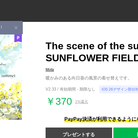
！
The scene of the 
SUNFLOWER FIELD
Mota
暖かみのある向日葵の風景の着せ替えです。
V2.33 / 有効期間 - 期限なし
iOS 26デザイン部分
￥370
1%還元
PayPay決済が利用できるよう
プレゼントする