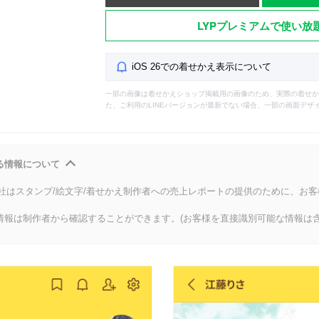
LYPプレミアムで使い放
iOS 26での着せかえ表示について
一部の画像は着せかえショップ掲載用の画像のため、実際の着せか
た、ご利用のLINEバージョンが最新でない場合、一部の画面デザ
る情報について
会社はスタンプ/絵文字/着せかえ制作者への売上レポートの提供のために、お
情報は制作者から確認することができます。(お客様を直接識別可能な情報は含