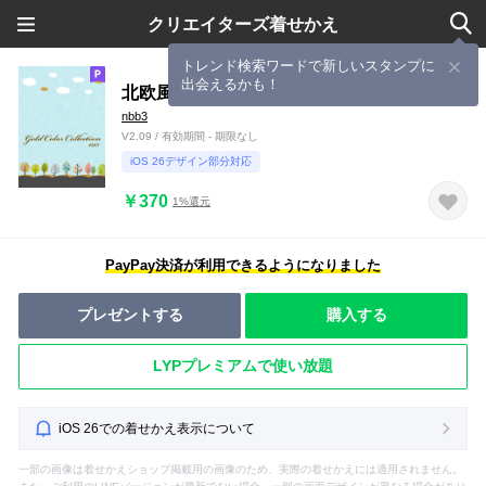
クリエイターズ着せかえ
トレンド検索ワードで新しいスタンプに
出会えるかも！
北欧風の木々
nbb3
V2.09 / 有効期間 - 期限なし
iOS 26デザイン部分対応
￥370
1%還元
PayPay決済が利用できるようになりました
プレゼントする
購入する
LYPプレミアムで使い放題
iOS 26での着せかえ表示について
一部の画像は着せかえショップ掲載用の画像のため、実際の着せかえには適用されません。