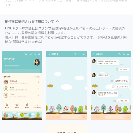
また、ご利用のLINEバージョンが最新でない場合、一部の画面デザインが異なる場合があり
ます。
制作者に提供される情報について
LINEヤフー株式会社はスタンプ/絵文字/着せかえ制作者への売上レポートの提供の
ために、お客様の購入情報を利用します。
購入日付、登録国情報は制作者から確認することができます。(お客様を直接識別可
能な情報は含まれません)