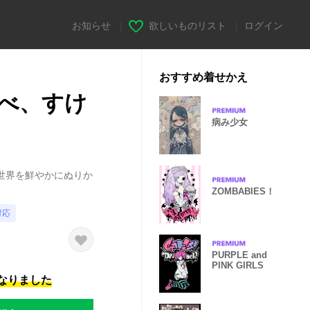
お知らせ
|
欲しいものリスト
|
ログイン
おすすめ着せかえ
べ、すけ
病み少女
世界を鮮やかにぬりか
ZOMBABIES！
対応
PURPLE and
PINK GIRLS
になりました