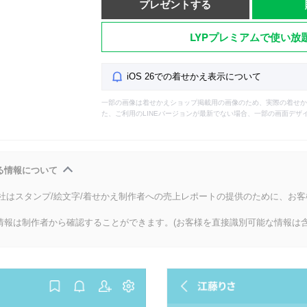
プレゼントする
LYPプレミアムで使い放
iOS 26での着せかえ表示について
一部の画像は着せかえショップ掲載用の画像のため、実際の着せか
た、ご利用のLINEバージョンが最新でない場合、一部の画面デザ
る情報について
会社はスタンプ/絵文字/着せかえ制作者への売上レポートの提供のために、お
情報は制作者から確認することができます。(お客様を直接識別可能な情報は含