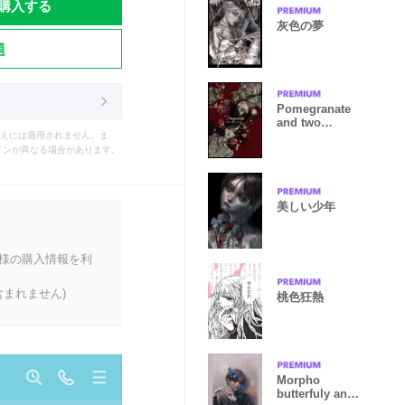
購入する
灰色の夢
題
Pomegranate
and two
people
えには適用されません。ま
インが異なる場合があります。
美しい少年
客様の購入情報を利
まれません)
桃色狂熱
Morpho
butterfuly and