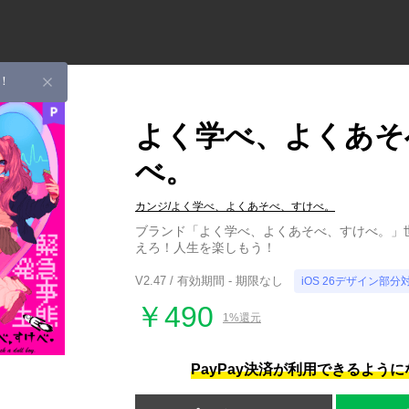
！
よく学べ、よくあそ
べ。
カンジ/よく学べ、よくあそべ、すけべ。
ブランド「よく学べ、よくあそべ、すけべ。」
えろ！人生を楽しもう！
V2.47 / 有効期間 - 期限なし
iOS 26デザイン部分
￥490
1%還元
PayPay決済が利用できるよう