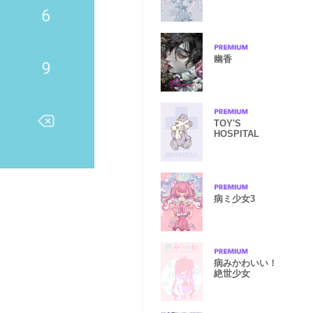
幽香
TOY'S
HOSPITAL
病ミ少女3
病みかわいい！
絶世少女