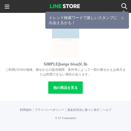
トレンド検索ワードで新しいスタンプに
出会えるかも！
SIMPLE(beige blue)V.3b
ご利用のOSや地域、着せかえの提供期間、条件等によって一部の着せかえは表示ま
たは利用できない場合があります。
他の商品を見る
|
|
|
利用規約
プライバシーポリシー
資金決済法に基づく表示
ヘルプ
©
LY Corporation