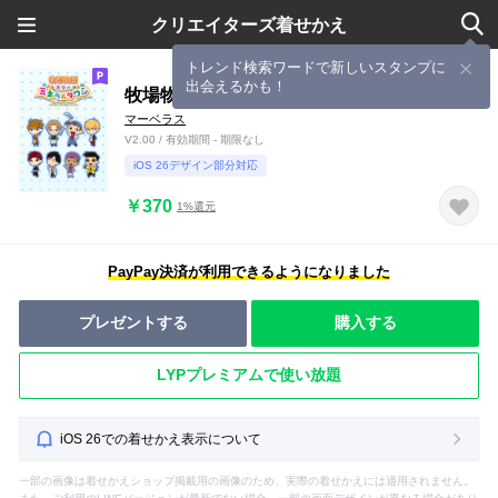
クリエイターズ着せかえ
トレンド検索ワードで新しいスタンプに
出会えるかも！
牧場物語 再ミネ ちびキャラ男の子
マーベラス
V2.00 / 有効期間 - 期限なし
iOS 26デザイン部分対応
￥370
1%還元
PayPay決済が利用できるようになりました
プレゼントする
購入する
LYPプレミアムで使い放題
iOS 26での着せかえ表示について
一部の画像は着せかえショップ掲載用の画像のため、実際の着せかえには適用されません。