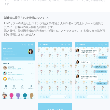
また、ご利用のLINEバージョンが最新でない場合、一部の画面デザインが異なる場合があり
ます。
制作者に提供される情報について
LINEヤフー株式会社はスタンプ/絵文字/着せかえ制作者への売上レポートの提供の
ために、お客様の購入情報を利用します。
購入日付、登録国情報は制作者から確認することができます。(お客様を直接識別可
能な情報は含まれません)