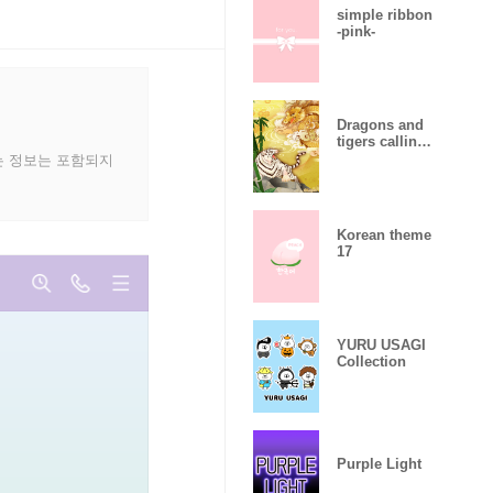
simple ribbon
-pink-
Dragons and
tigers calling
for luck
는 정보는 포함되지
Korean theme
17
YURU USAGI
Collection
Purple Light