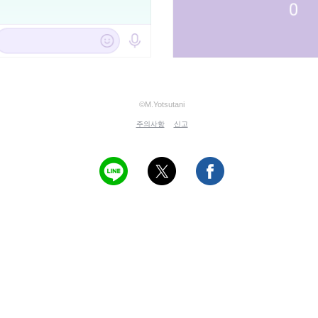
©M.Yotsutani
주의사항
신고