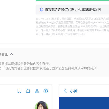
購買前請詳閱iOS 26 LINE主題規格說明
自LINE 9.12.0版本起，部分頁面、功能按鈕以及下方功能選單
根據您的LINE版本及裝置機型而異。因平台開發商Apple, Goog
主題封面僅供示意，實際套用主題並開啟LINE應用程式時，主題封面
面。部分圖片僅供主題小舖刊載使用，不會顯示在實際套用的主題內。
本，部分畫面設計可能與下方示意圖有所不同。
的資訊
買數據以提供販售報告給內容創作者。
買日期及購買者所註冊的國家或地區，並未包含任何可識別用戶的資訊。