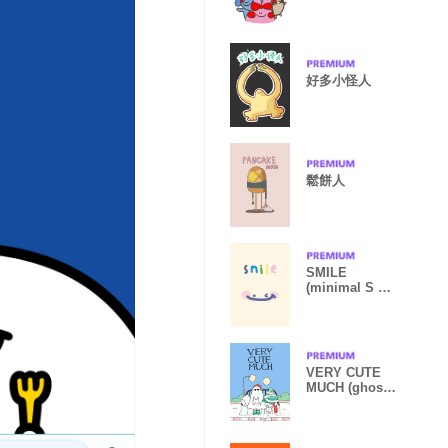
好多小怪人
鬆餅人
SMILE
(minimal S M I
L E) - 3
VERY CUTE
MUCH (ghost
boy's
Christmas)