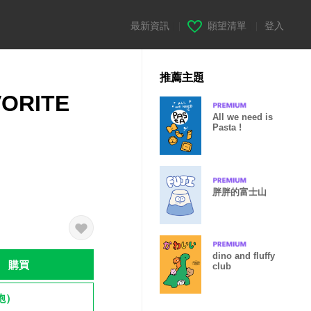
最新資訊
|
願望清單
|
登入
推薦主題
VORITE
All we need is
Pasta !
胖胖的富士山
dino and fluffy
購買
club
飽）