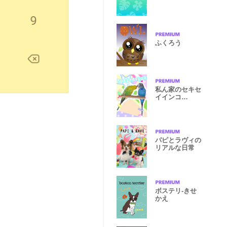
ふくろう
私ん家のセキセ
イインコ
KAWAII!
パピとラヴィの
リアルな日常
ボステリ-きせ
かえ