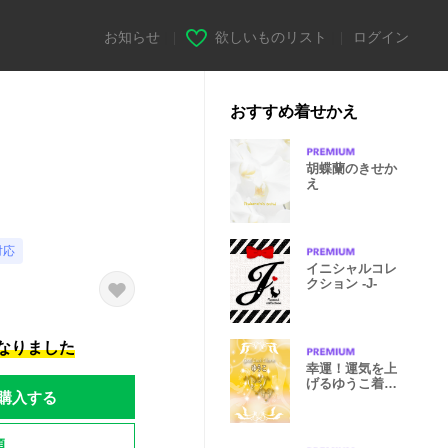
お知らせ
|
欲しいものリスト
|
ログイン
おすすめ着せかえ
胡蝶蘭のきせか
え
対応
イニシャルコレ
クション -J-
になりました
幸運！運気を上
げるゆうこ着せ
購入する
替え
題