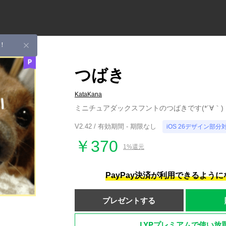
！
つばき
KataKana
ミニチュアダックスフントのつばきです(*´∀｀)
V2.42 / 有効期間 - 期限なし
iOS 26デザイン部分
￥370
1%還元
PayPay決済が利用できるよう
プレゼントする
LYPプレミアムで使い放