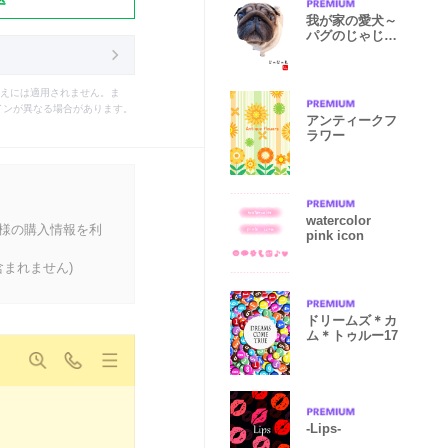
我が家の愛犬～
パグのじゃじゃ
を～（写真）
えには適用されません。ま
インが異なる場合があります。
アンティークフ
ラワー
watercolor
客様の購入情報を利
pink icon
まれません)
ドリームズ＊カ
ム＊トゥルー17
-Lips-