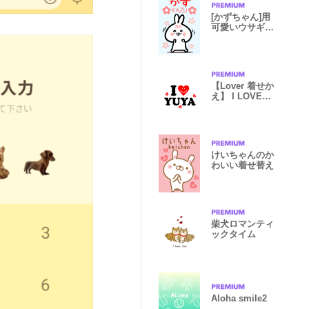
[かずちゃん]用
可愛いウサギの
名前着せかえ
【Lover 着せか
え】 I LOVE
★★ゆうや
けいちゃんのか
わいい着せ替え
柴犬ロマンティ
ックタイム
Aloha smile2