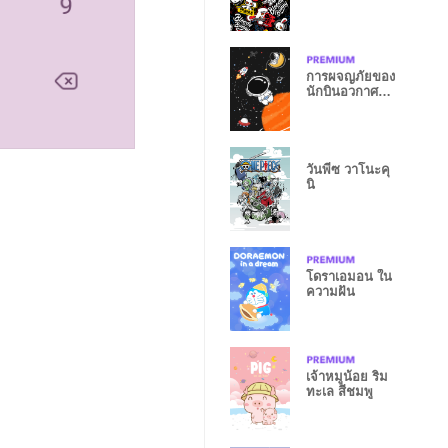
การผจญภัยของ
นักบินอวกาศ
น้อย
วันพีซ วาโนะคุ
นิ
โดราเอมอน ใน
ความฝัน
เจ้าหมูน้อย ริม
ทะเล สีชมพู