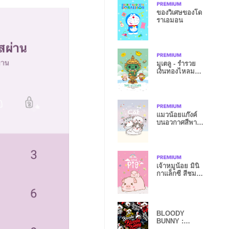
ของวิเศษของโด
ราเอมอน
มูเตลู - ร่ำรวย
เงินทองไหลมา
เทมา IX
แมวน้อยแก๊งค์
บนอวกาศสีพาส
เทล
เจ้าหมูน้อย มินิ
กาแล็กซี สีชมพู
น่ารัก
BLOODY
BUNNY :
STKBOMB