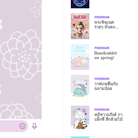
พระพิฆเนศ
รวยๆ มั่นคง
มั่งคั่ง
Bear&rabbit
on spring!
วาฬเกยตื้นกับ
ฉลามน้อย
หมีชาวแก๊งค์ กา
แล็กซี่ สีกล้วยไม้