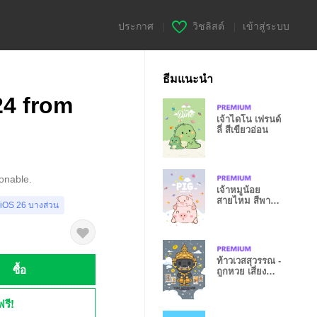
ประกาศ
|
วิชลิสต์
|
เข้าสู่ระบบ
ธีมแนะนำ
24 from
เจ้าไดโน เฟรนด์
ลี่ สีเขียวอ่อน
ionable.
เจ้าหมูน้อย
สายไหม สีพาส
 iOS 26 บางส่วน
เทล
ท้าวเวสสุวรรณ -
ซื้อ
ถูกหวย เสี่ยง
โชคเฮงๆ IV
ฟรี!