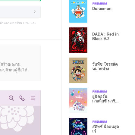
Doraemon
บถ้วนตามเวอร์ชัน LINE และ
DADA : Red in
Black V.2
ู้สร้างผลงาน
วันพีซ โจรสลัด
หมวกฟาง
ุตัวตนผู้ซื้อได้
ยูนิคอร์น
กาแล็กซี น่ารัก
คาวาอี้
สติทช์ นีออนสุด
เก๋