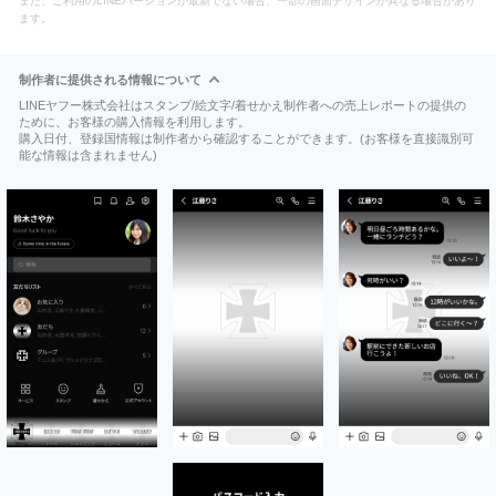
また、ご利用のLINEバージョンが最新でない場合、一部の画面デザインが異なる場合があり
ます。
制作者に提供される情報について
LINEヤフー株式会社はスタンプ/絵文字/着せかえ制作者への売上レポートの提供の
ために、お客様の購入情報を利用します。
購入日付、登録国情報は制作者から確認することができます。(お客様を直接識別可
能な情報は含まれません)