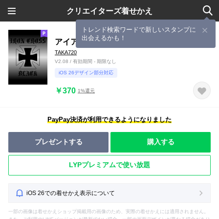
クリエイターズ着せかえ
トレンド検索ワードで新しいスタンプに
出会えるかも！
アイアンクロス ブラック
TAKA720
V2.08 / 有効期間 - 期限なし
iOS 26デザイン部分対応
￥370
1%還元
PayPay決済が利用できるようになりました
プレゼントする
購入する
LYPプレミアムで使い放題
iOS 26での着せかえ表示について
一部の画像は着せかえショップ掲載用の画像のため、実際の着せかえには適用されません。