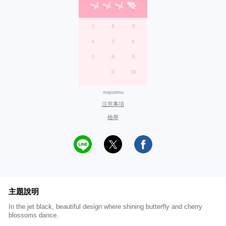
mayurimu
注意事項
檢舉
主題說明
In the jet black, beautiful design where shining butterfly and cherry
blossoms dance.