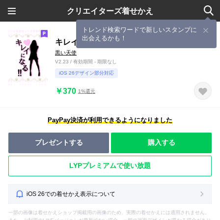
クリエイターズ着せかえ
トレンド検索ワードで新しいスタンプに
出会えるかも！
キレイになる！！いい女になる！！
黒い天使
V2.23 / 有効期間 - 期限なし
iOS 26デザイン部分対応
￥370
1%還元
PayPay決済が利用できるようになりました
プレゼントする
購入する
LYPプレミアムで使い放題
iOS 26での着せかえ表示について
一部の画像は着せかえショップ掲載用の画像のため、実際の着せかえには適用されません。