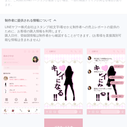
また、ご利用のLINEバージョンが最新でない場合、一部の画面デザインが異なる場合があり
ます。
制作者に提供される情報について
LINEヤフー株式会社はスタンプ/絵文字/着せかえ制作者への売上レポートの提供の
ために、お客様の購入情報を利用します。
購入日付、登録国情報は制作者から確認することができます。(お客様を直接識別可
能な情報は含まれません)