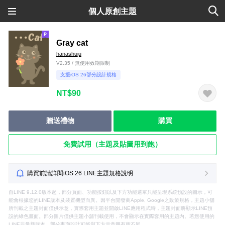
個人原創主題
Gray cat
hanashuju
V2.35 / 無使用效期限制
支援iOS 26部分設計規格
NT$90
贈送禮物
購買
免費試用（主題及貼圖用到飽）
購買前請詳閱iOS 26 LINE主題規格說明
自LINE 9.12.0版本起，部分頁面、功能按鈕以及下方功能選單只能呈現系統預設的圖示，可
能會根據您的LINE版本及裝置機型而異。因平台開發商Apple, Google之政策規格，主題小舖
所刊載之主題封面僅供示意，實際套用主題並開啟LINE應用程式時，主題封面將顯示LINE預
設的綠色畫面。部分圖片僅供主題小舖刊載使用，不會顯示在實際套用的主題內。若您使用的
LINE非最新版本，部分畫面設計可能與下方示意圖有所不同。