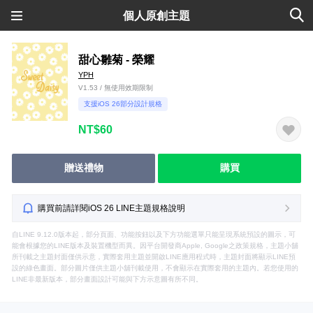
個人原創主題
甜心雛菊 - 榮耀
YPH
V1.53 / 無使用效期限制
支援iOS 26部分設計規格
NT$60
贈送禮物
購買
購買前請詳閱iOS 26 LINE主題規格說明
自LINE 9.12.0版本起，部分頁面、功能按鈕以及下方功能選單只能呈現系統預設的圖示，可
能會根據您的LINE版本及裝置機型而異。因平台開發商Apple, Google之政策規格，主題小舖
所刊載之主題封面僅供示意，實際套用主題並開啟LINE應用程式時，主題封面將顯示LINE預
設的綠色畫面。部分圖片僅供主題小舖刊載使用，不會顯示在實際套用的主題內。若您使用的
LINE非最新版本，部分畫面設計可能與下方示意圖有所不同。