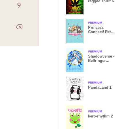
reggae spirit 6
Princess
Connect! Re:
Dive
Shadowverse -
Bellringer
Angel
PandaLand 1
kero-rhythm 2