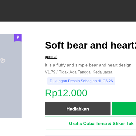
Soft bear and heart
genmai
It is a fluffy and simple bear and heart design.
V1.79 / Tidak Ada Tanggal Kedaluarsa
Dukungan Desain Sebagian di iOS 26
Rp12.000
Hadiahkan
Gratis Coba Tema & Stiker Tak 