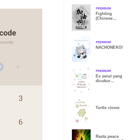
Fighting
(Chinese
word)
NACHONEKO!
Es serut yang
dicukur
sederhana
Turtle clover
Rasta peace