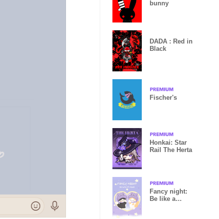
bunny
DADA : Red in
Black
Fischer's
Honkai: Star
Rail The Herta
Fancy night:
Be like a
hippo