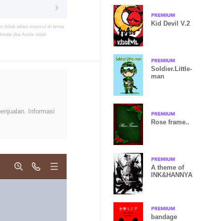
Kid Devil V.2
n tidak akan muncul di tema
eda jika Anda tidak
Soldier.Little-
man
enjualan. Informasi
Rose frame..
A theme of
INK&HANNYA
bandage