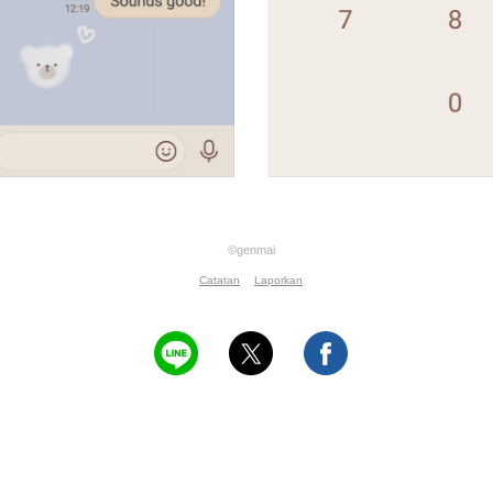
©genmai
Catatan
Laporkan