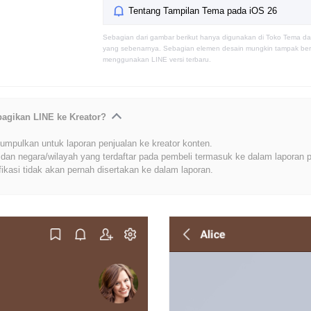
Tentang Tampilan Tema pada iOS 26
Sebagian dari gambar berikut hanya digunakan di Toko Tema da
yang sebenarnya. Sebagian elemen desain mungkin tampak berb
menggunakan LINE versi terbaru.
bagikan LINE ke Kreator?
umpulkan untuk laporan penjualan ke kreator konten.
dan negara/wilayah yang terdaftar pada pembeli termasuk ke dalam laporan p
fikasi tidak akan pernah disertakan ke dalam laporan.