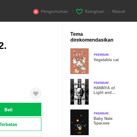
Pengumuman
|
Keinginan
|
Masuk
Tema
direkomendasikan
2.
Vegetable cat
HANNYA of
Light and
Darkness
Beli
Baby Nate
Terbatas
Spaceee