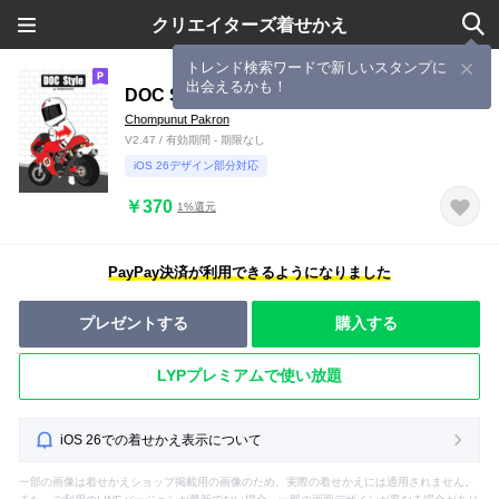
クリエイターズ着せかえ
トレンド検索ワードで新しいスタンプに
出会えるかも！
DOC Style
Chompunut Pakron
V2.47 / 有効期間 - 期限なし
iOS 26デザイン部分対応
￥370
1%還元
PayPay決済が利用できるようになりました
プレゼントする
購入する
LYPプレミアムで使い放題
iOS 26での着せかえ表示について
一部の画像は着せかえショップ掲載用の画像のため、実際の着せかえには適用されません。