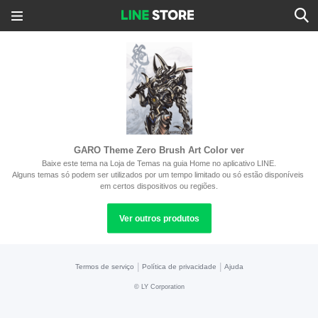
GARO Theme Zero Brush Art Color ver
Baixe este tema na Loja de Temas na guia Home no aplicativo LINE.
Alguns temas só podem ser utilizados por um tempo limitado ou só estão disponíveis 
em certos dispositivos ou regiões.
Ver outros produtos
|
|
Termos de serviço
Política de privacidade
Ajuda
©
LY Corporation