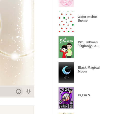
water melon
theme
Biz Turkmen
"Oglanjyk and
Gyzjagaz"
Black Magical
Moon
Hi,I'm 5