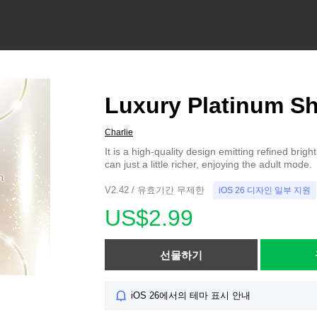
Luxury Platinum Sh
Charlie
It is a high-quality design emitting refined brig
can just a little richer, enjoying the adult mode.
V2.42 / 유효기간 무제한
iOS 26 디자인 일부 지원
US$2.99
선물하기
iOS 26에서의 테마 표시 안내