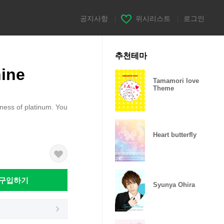
공지사항
|
위시리스트
|
로그인
추천테마
ine
Tamamori love
Theme
htness of platinum. You
Heart butterfly
구입하기
Syunya Ohira