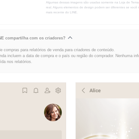
Algumas dessas imagens são usadas somente na Loja de Tema
real. Alguns elementos de design podem ser diferentes se você 
mais recente do LINE.
NE compartilha com os criadores?
 compras para relatórios de venda para criadores de conteúdo.
enda incluem a data de compra e o país ou região do comprador. Nenhuma in
uída nos relatórios.