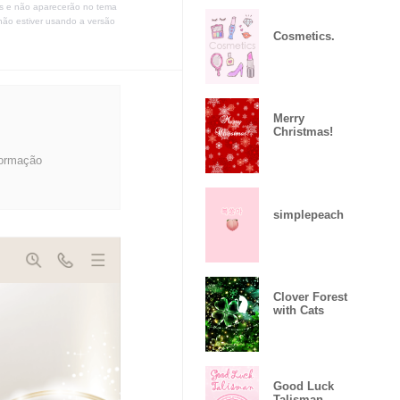
s e não aparecerão no tema
não estiver usando a versão
Cosmetics.
Merry
Christmas!
formação
simplepeach
Clover Forest
with Cats
Good Luck
Talisman