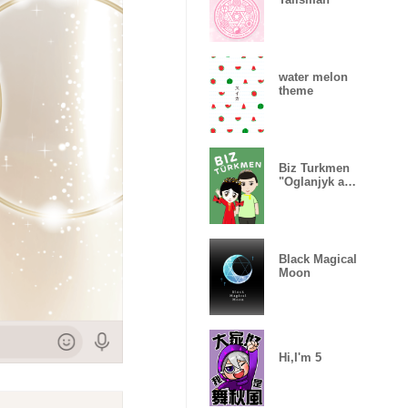
water melon
theme
Biz Turkmen
"Oglanjyk and
Gyzjagaz"
Black Magical
Moon
Hi,I'm 5