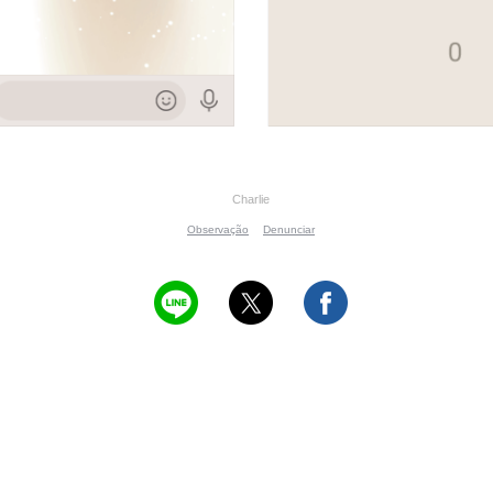
Charlie
Observação
Denunciar