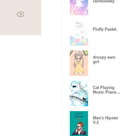
rainbowsky
Fluffy Pastel.
droopy ears
girl
Cat Playing
Music Piano
Ver.
Men's Hipster
V.2