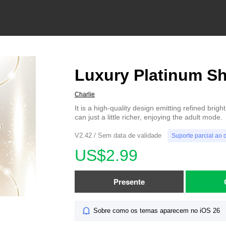
Luxury Platinum Sh
Charlie
It is a high-quality design emitting refined brig
can just a little richer, enjoying the adult mode.
V2.42 / Sem data de validade
Suporte parcial ao 
US$2.99
Presente
Sobre como os temas aparecem no iOS 26