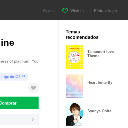
Avisos
|
Wish List
|
Efetuar login
Temas
recomendados
ine
Tamamori love
Theme
htness of platinum. You
design do iOS 26
Heart butterfly
Comprar
Syunya Ohira