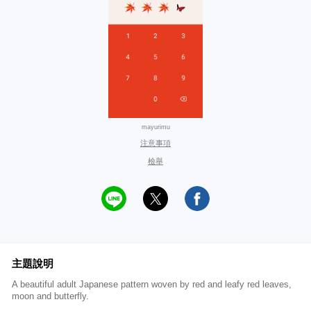
mayurimu
注意事項
檢舉
主題說明
A beautiful adult Japanese pattern woven by red and leafy red leaves,
moon and butterfly.