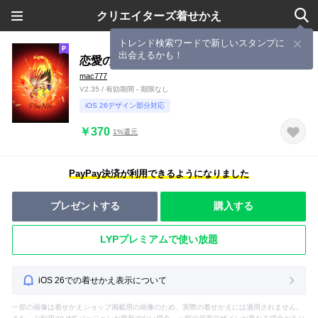
クリエイターズ着せかえ
トレンド検索ワードで新しいスタンプに
出会えるかも！
恋愛の守護者、フェニックス
mac777
V2.35 / 有効期間 - 期限なし
iOS 26デザイン部分対応
￥370
1%還元
PayPay決済が利用できるようになりました
プレゼントする
購入する
LYPプレミアムで使い放題
iOS 26での着せかえ表示について
一部の画像は着せかえショップ掲載用の画像のため、実際の着せかえには適用されません。