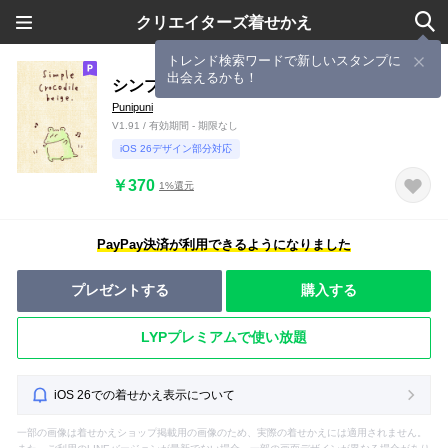
クリエイターズ着せかえ
トレンド検索ワードで新しいスタンプに
出会えるかも！
シンプル ワニ ベージュ グリーン
Punipuni
V1.91 / 有効期間 - 期限なし
iOS 26デザイン部分対応
￥370
1%還元
PayPay決済が利用できるようになりました
プレゼントする
購入する
LYPプレミアムで使い放題
iOS 26での着せかえ表示について
一部の画像は着せかえショップ掲載用の画像のため、実際の着せかえには適用されません。