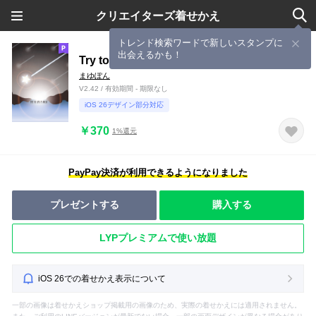
クリエイターズ着せかえ
トレンド検索ワードで新しいスタンプに
出会えるかも！
Try to say a wish
まゆぽん
V2.42 / 有効期間 - 期限なし
iOS 26デザイン部分対応
￥370
1%還元
PayPay決済が利用できるようになりました
プレゼントする
購入する
LYPプレミアムで使い放題
iOS 26での着せかえ表示について
一部の画像は着せかえショップ掲載用の画像のため、実際の着せかえには適用されません。