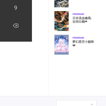
日本流金繪風-
吉祥白鶴❤
夢幻星空小貓咪
❤️