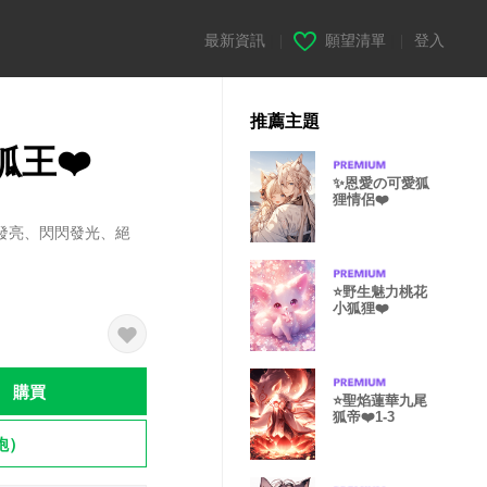
最新資訊
|
願望清單
|
登入
推薦主題
王❤️
✨恩愛の可愛狐
狸情侶❤️
發亮、閃閃發光、絕
⭐️野生魅力桃花
小狐狸❤️
購買
⭐️聖焰蓮華九尾
狐帝❤️1-3
飽）