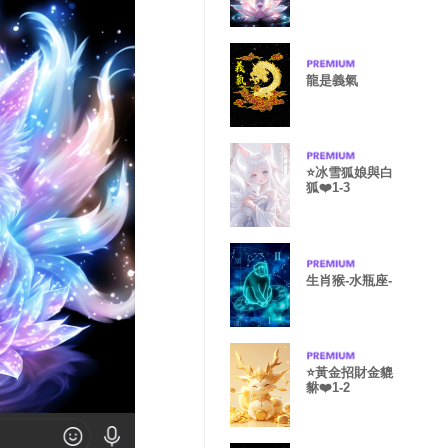
龍是義氣
⭐️冰雪狐娘與白
狐❤️1-3
生肖猴-水瓶座-
⭐️黃金招財金貔
貅❤️1-2