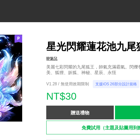
星光閃耀蓮花池九尾狐
咿魅兒
美麗七彩閃耀的九尾狐王，帥氣充滿霸氣。閃爍
美、狐狸、妖狐、神秘、星辰、永恆
V1.28 / 無使用效期限制
支援iOS 26部分設計規格
NT$30
贈送禮物
免費試用（主題及貼圖用到