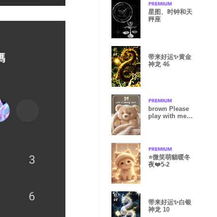
星图、时钟和天
秤座
带来好运✨黄金
神龙 46
brown Please
play with me
02_2
⭐️微笑萌貓暖冬
夜❤️5-2
带来好运✨白银
神龙 10