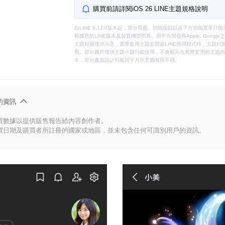
購買前請詳閱iOS 26 LINE主題規格說明
自LINE 9.12.0版本起，部分頁面、功能按鈕以及下方功能選單
根據您的LINE版本及裝置機型而異。因平台開發商Apple, Goog
主題封面僅供示意，實際套用主題並開啟LINE應用程式時，主題封面
面。部分圖片僅供主題小舖刊載使用，不會顯示在實際套用的主題內。
本，部分畫面設計可能與下方示意圖有所不同。
的資訊
買數據以提供販售報告給內容創作者。
買日期及購買者所註冊的國家或地區，並未包含任何可識別用戶的資訊。