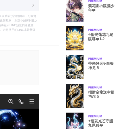
紫花園の狐狸少
年❤️
只能呈現系統預設的圖示，可能會
le之政策規格，主題小舖所刊載之
將顯示LINE預設的綠色畫
若您使用的LINE非最新版
⭐️聖光蓮花九尾
狐尊❤️1-2
带来好运✨白银
神龙 5
招财金龍送幸福
7W8 5
⭐️蓮花光芒守護
九尾狐❤️