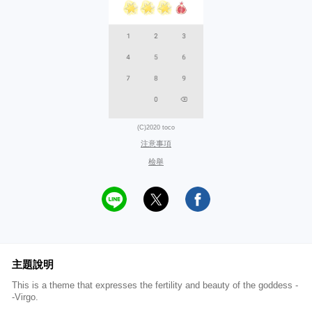
(C)2020 toco
注意事項
檢舉
主題說明
This is a theme that expresses the fertility and beauty of the goddess -
-Virgo.