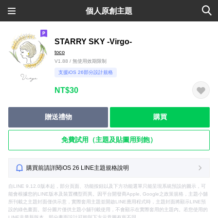
個人原創主題
STARRY SKY -Virgo-
toco
V1.88 / 無使用效期限制
支援iOS 26部分設計規格
NT$30
贈送禮物
購買
免費試用（主題及貼圖用到飽）
購買前請詳閱iOS 26 LINE主題規格說明
自LINE 9.12.0版本起，部分頁面、功能按鈕以及下方功能選單只能呈現系統預設的圖示，可
能會根據您的LINE版本及裝置機型而異。因平台開發商Apple, Google之政策規格，主題小舖
所刊載之主題封面僅供示意，實際套用主題並開啟LINE應用程式時，主題封面將顯示LINE預
設的綠色畫面。部分圖片僅供主題小舖刊載使用，不會顯示在實際套用的主題內。若您使用的
LINE非最新版本，部分畫面設計可能與下方示意圖有所不同。