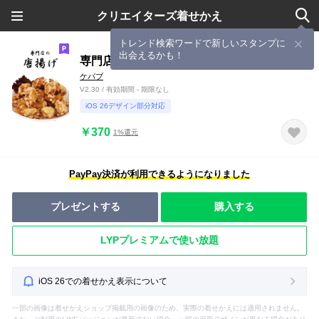
クリエイターズ着せかえ
トレンド検索ワードで新しいスタンプに
出会えるかも！
専門店の唐揚げ。
ケバブ
V2.30 / 有効期間 - 期限なし
iOS 26デザイン部分対応
￥370
1%還元
PayPay決済が利用できるようになりました
プレゼントする
購入する
LYPプレミアムで使い放題
iOS 26での着せかえ表示について
一部の画像は着せかえショップ掲載用の画像のため、実際の着せかえには適用されません。