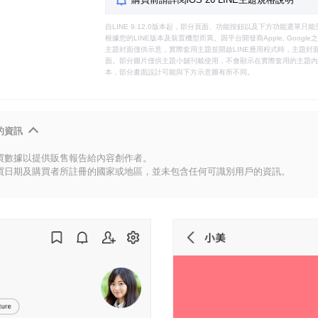
自LINE 9.12.0版本起，部分頁面、功能按鈕以及下方功能選單
根據您的LINE版本及裝置機型而異。因平台開發商Apple, Goog
主題封面僅供示意，實際套用主題並開啟LINE應用程式時，主題封面
面。部分圖片僅供主題小舖刊載使用，不會顯示在實際套用的主題內。
本，部分畫面設計可能與下方示意圖有所不同。
的資訊
買數據以提供販售報告給內容創作者。
買日期及購買者所註冊的國家或地區，並未包含任何可識別用戶的資訊。