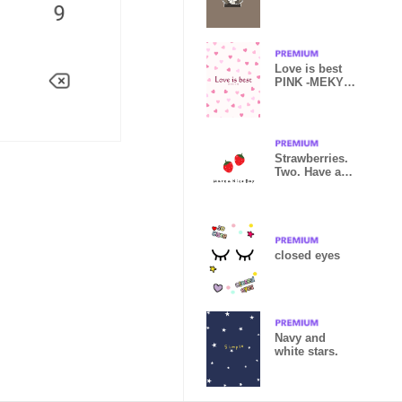
Love is best
PINK -MEKYM-
16
Strawberries.
Two. Have a
nice day.
closed eyes
Navy and
white stars.