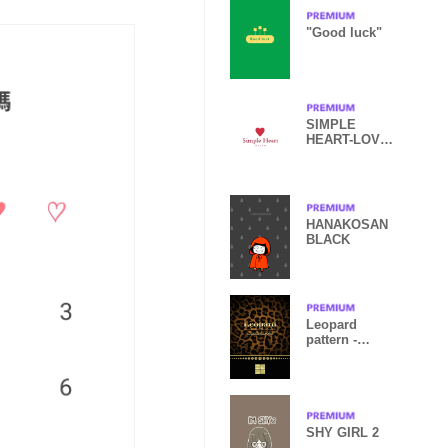
"Good luck"
SIMPLE
HEART-LOVE-
21
HANAKOSAN
BLACK
Leopard
pattern -
Luxury gold-
SHY GIRL 2