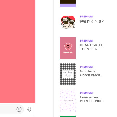
THEME -31
pug pug pug 2
HEART SMILE
THEME 16
Gingham
Check Black-
SIMPLE
Love is best
PURPLE PINK
-MEKYM- 2