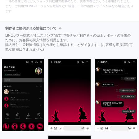
一部の画像は着せかえショップ掲載用の画像のため、実際の着せかえには適用されません。
また、ご利用のLINEバージョンが最新でない場合、一部の画面デザインが異なる場合があり
ます。
制作者に提供される情報について
LINEヤフー株式会社はスタンプ/絵文字/着せかえ制作者への売上レポートの提供の
ために、お客様の購入情報を利用します。
購入日付、登録国情報は制作者から確認することができます。(お客様を直接識別可
能な情報は含まれません)