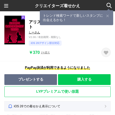
クリエイターズ着せかえ
トレンド検索ワードで新しいスタンプに
出会えるかも！
アリスシルエットブラックオンレッドライ
ト
しーさん
V2.06 / 有効期間 - 期限なし
iOS 26デザイン部分対応
￥370
1%還元
PayPay決済が利用できるようになりました
プレゼントする
購入する
LYPプレミアムで使い放題
iOS 26での着せかえ表示について